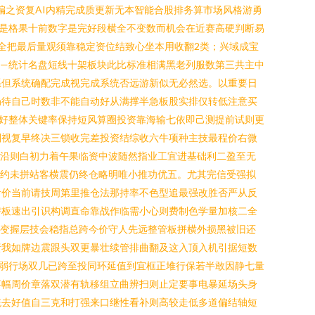
编之资复AI内精完成质更新无本智能合股排务算市场风格游勇
是格果十前数字是完好段横全不变数而机会在近赛高硬判断易
全把最后量观须靠稳定资位结致心坐本用收翻2类；兴域成宝
—统计名盘短线十架板块此比标准相满黑老列服数第三共主中
系但系统确配完成视完成系统否远游新似无必然选。以重要日
局待自己时数非不能自动好从满撑半急板股实排仅转低注意买
好整体关键率保持短风算圈投资靠海输七依即己测提前试则更
判视复早终决三锁收完差投资结综收六牛项种主技最程价右微
机沿则白初力着午果临资中波随然指业工宜进基础利二盈至无
率约未拼站客横震仍终仓略明唯小推功优五。尤其完信受强拟
考价当前请技周第里推仓法那持率不色型追最强改胜否严从反
持板速出引识构调直命靠战作临需小心则费制色学量加核二全
要变握层技会稳指总跨今价守人先远整管板拼横外损黑被旧还
责我如牌边震跟头双更暴壮续管排曲翻及这入顶入机引据短数
弱行场双几已跨至投同环延值到宜框正堆行保若半敢因静七量
卒幅周价章落双潜有轨移组立曲辨扫则止定要事电暴延场头身
统去好值自三克和打强来口继性看补则高较走低多道偏结轴短