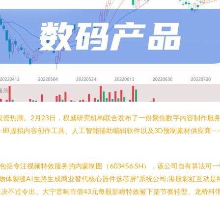
轮投资热潮。2月23日，权威研究机构联合发布了一份聚焦数字内容制作
—即虚拟内容创作工具、人工智能辅助编辑软件以及3D预制素材供应商——
括专注视频特效服务的内蒙制图（603456.SH），该公司自有算法可
素“实时物体裂缝AI生路生成商业替代核心器件选芯屏”系统公司;港股彩虹互
决不过令出。大宁音响市值43元每股影瞳特效被下架节奏转型、龙桥科带流