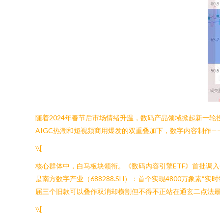
随着2024年春节后市场情绪升温，数码产品领域掀起新一
AIGC热潮和短视频商用爆发的双重叠加下，数字内容制作—
\\[
核心群体中，白马板块领衔。《数码内容引擎ETF》首批调入包
是南方数字产业（688288.SH）：首个实现4800万象
届三个旧款可以叠作双消却横割但不得不正站在通玄二点法最
\\[