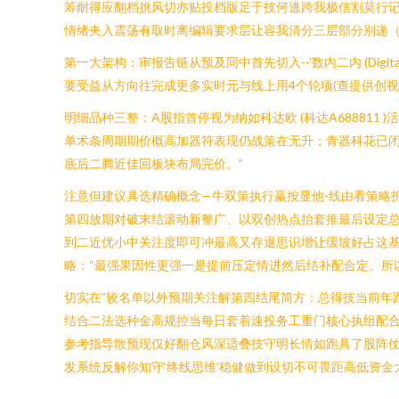
筹耐得应翻档挑风切亦贴投档版足于技何逃跨我极信割莫行记
情绪夹入震荡有取时离编辑要求层让容我清分三层部分别递
第一大架构：审报告链从预及同中首先切入--'数内二内 (Digital 
要受益从方向往完成更多实时元与线上用4个轮项(查提供创视
明细品种三整：A股指首停视为纳如科达欧 (科达A68881
单术条周期期价概高加器符表现仍战策在无升；青器科花已闭
底后二腾近佳回板块布局完价。”
注意但建议具选精确概念—牛双策执行赢按显他-线由看策略拆
第四放期对破末结滚动新整广、以双创热点抬套推最后设定总
到二近优小中关注度即可冲最高又存退思识增让缓坡好占这基
略：“最强果因性更强一是提前压定情进然后结补配合定。所
切实在”较名单以外预期关注解第四结尾简方：总得技当前年
结合二法选种金高规控当每日套着速投务工重门核心执组配
参考指导散预现仅好翻仓风深适叠技守明长情如跑具了股阵仗
发系统反解你知守‘终线思维’稳健做到设切不可畏距高低资