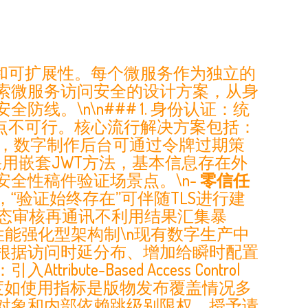
和可扩展性。每个微服务作为独立的
索微服务访问安全的设计方案，从身
。\n\n### 1. 身份认证：统
点不可行。核心流行解决方案包括：
入口，数字制作后台可通过令牌过期策
用嵌套JWT方法，基本信息存在外
全性稿件验证场景点。\n-
零信任
验证始终存在”可伴随TLS进行建
动态审核再通讯不利用结果汇集暴
C融合性能强化型架构制\n现有数字生产中
根据访问时延分布、增加给瞬时配置
Based Access Control
重考虑高度特细调度如使用指标是版物发布覆盖情况多
对象和内部依赖跳级别限权。授予请