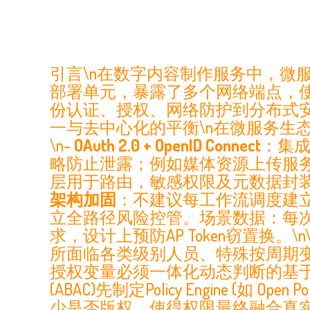
引言\n在数字内容制作服务中，微
部署单元，暴露了多个网络端点，
份认证、授权、网络防护到分布式安全
一与去中心化的平衡\n在微服务生
\n-
OAuth 2.0 + OpenID Connect
：集成
略防止泄露；例如媒体资源上传服务
层用于路由，敏感权限及元数据封装
架构加固
：不建议每工作流调度建立
立全路径风险控管。场景数据：每
求，设计上预防AP Token窃置换。\
所面临各类级别人员、特殊按周期
授权变量必须一体化动态判断的基于针对场景及
(ABAC)先制定Policy Engine (
少是否版权，使得权限最终融合真