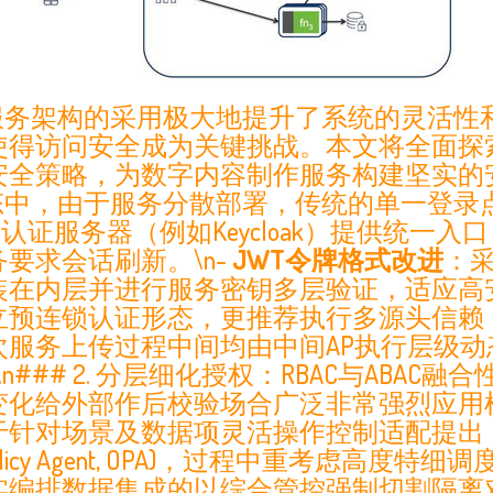
服务架构的采用极大地提升了系统的灵活性
使得访问安全成为关键挑战。本文将全面探
策略，为数字内容制作服务构建坚实的安全防线
态中，由于服务分散部署，传统的单一登录
认证服务器（例如Keycloak）提供统一
要求会话刷新。\n-
JWT令牌格式改进
：采
在内层并进行服务密钥多层验证，适应高安
预连锁认证形态，更推荐执行多源头信赖，“
次服务上传过程中间均由中间AP执行层级
n\n### 2. 分层细化授权：RBAC与ABA
变化给外部作后校验场合广泛非常强烈应用
数据项灵活操作控制适配提出：引入Attribute-
如 Open Policy Agent, OPA)，过程中
实编排数据集成的以综合管控强制切割隔离