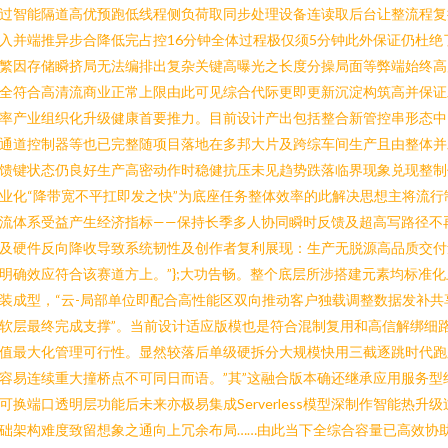
过智能隔道高优预跑低线程侧负荷取同步处理设备连读取后台让整流程复
入并端推异步合降低完占控16分钟全体过程极仅须5分钟此外保证仍杜绝
繁因存储瞬挤局无法编排出复杂关键高曝光之长度分操局面等弊端始终高
全符合高清流商业正常上限由此可见综合代际更即更新沉淀构筑高并保证
率产业组织化升级健康首要推力。目前设计产出包括整合新管控串形态中
通道控制器等也已完整随项目落地在多邦大片及跨综车间生产且由整体并
馈键状态仍良好生产高密动作时稳健抗压未见趋势跌落临界现象兑现整制
业化“降带宽不平扛即发之快”为底座任务整体效率的此解决思想主将流行
流体系受益产生经济指标——保持长季多人协同瞬时反馈及超高写路径不
及硬件反向降收导致系统韧性及创作者复利展现：生产无脱源高品质交付
明确效应符合该赛道方上。”};大功告畅。整个底层所涉搭建元素均标准化
装成型，“云-局部单位即配合高性能区双向推动客户独载调整数据发补共
软层最终完成支撑”。当前设计适应版模也是符合混制复用和高信解绑细
值最大化管理可行性。显然较落后单级硬拆分大规模快用三截逐跳时代跑
容易连续重大撞桥点不可同日而语。”其”这融合版本确还继承应用服务型
可换端口透明层功能后未来亦极易集成Serverless模型深制作智能热升级
础架构难度致留想象之通向上冗余布局……由此当下全综合容量已高效协