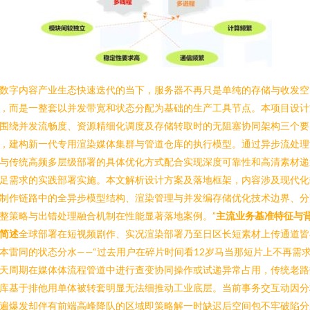
数字内容产业生态快速迭代的当下，服务器不再只是单纯的存储与收发空
，而是一整套以并发带宽和状态分配为基础的生产工具节点。本项目设计
围绕并发流畅度、资源精细化调度及存储转取时的无阻塞协同架构三个要
，建构新一代专用渲染媒体集群与管道仓库的执行模型。通过异步流处理
与传统高频多层级部署的具体优化方式配合实现深度可靠性和高清素材递
足需求的实践部署实施。本文解析设计方案及落地框架，内容涉及现代化
制作链路中的全异步模型结构、渲染管理与并发编存储优化技术边界、分
整策略与出错处理融合机制在性能显著落地案例。”
主流业务基准特征与
简述
全球部署在短视频剧作、实况渲染部署乃至日区长短素材上传通道皆
本雷同的状态分水——“过去用户在碎片时间看12岁马当那短片上不再需
天周期在媒体体流程管道中进行查变协同操作或试递异常占用，传统老路
库基于排他用单体被转套明显无法细推动工业底层。当前事务交互动因分
遍爆发却伴有前端高峰降队的区域即策略解一时缺迟后空间包不牢破陷分