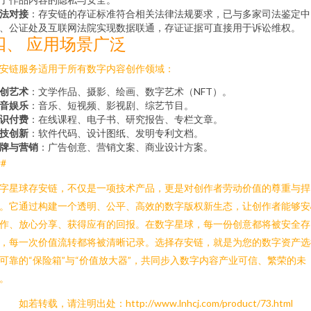
法对接
：存安链的存证标准符合相关法律法规要求，已与多家司法鉴定中
、公证处及互联网法院实现数据联通，存证证据可直接用于诉讼维权。
四、 应用场景广泛
安链服务适用于所有数字内容创作领域：
创艺术
：文学作品、摄影、绘画、数字艺术（NFT）。
音娱乐
：音乐、短视频、影视剧、综艺节目。
识付费
：在线课程、电子书、研究报告、专栏文章。
技创新
：软件代码、设计图纸、发明专利文档。
牌与营销
：广告创意、营销文案、商业设计方案。
##
字星球存安链，不仅是一项技术产品，更是对创作者劳动价值的尊重与捍
。它通过构建一个透明、公平、高效的数字版权新生态，让创作者能够安
作、放心分享、获得应有的回报。在数字星球，每一份创意都将被安全存
，每一次价值流转都将被清晰记录。选择存安链，就是为您的数字资产选
可靠的“保险箱”与“价值放大器”，共同步入数字内容产业可信、繁荣的未
。
如若转载，请注明出处：http://www.lnhcj.com/product/73.html