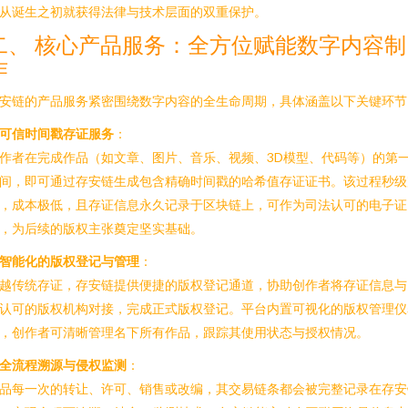
从诞生之初就获得法律与技术层面的双重保护。
二、 核心产品服务：全方位赋能数字内容制
作
安链的产品服务紧密围绕数字内容的全生命周期，具体涵盖以下关键环节
可信时间戳存证服务
：
作者在完成作品（如文章、图片、音乐、视频、3D模型、代码等）的第
间，即可通过存安链生成包含精确时间戳的哈希值存证证书。该过程秒级
，成本极低，且存证信息永久记录于区块链上，可作为司法认可的电子证
，为后续的版权主张奠定坚实基础。
智能化的版权登记与管理
：
越传统存证，存安链提供便捷的版权登记通道，协助创作者将存证信息与
认可的版权机构对接，完成正式版权登记。平台内置可视化的版权管理仪
，创作者可清晰管理名下所有作品，跟踪其使用状态与授权情况。
全流程溯源与侵权监测
：
品每一次的转让、许可、销售或改编，其交易链条都会被完整记录在存安