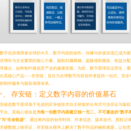
数字化浪潮席卷全球的今天，数字内容的创作、传播与价值实现已成为驱
济增长与文化繁荣的核心力量。版权归属模糊、盗版侵权频发、收益分配
等痛点，始终制约着创意产业的健康发展。为此，数字星球应运而生，重
出其核心产品——存安链，旨在为全球数字内容创作者提供一站式、安全
的制作服务与版权保障体系。
一、 存安链：定义数字内容的价值基石
安链是数字星球基于先进的区块链技术自主研发的分布式可信存证与版权
平台。其核心使命是
为每一份数字内容建立独一无二、不可篡改的“数字
”与“生命轨迹”
。通过将内容的创作时间、作者信息、版本迭代、授权记
关键数据上链存证，存安链从根本上解决了数字作品的确权难题，让创意