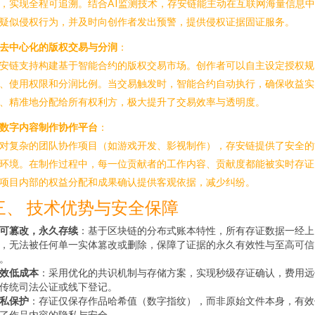
，实现全程可追溯。结合AI监测技术，存安链能主动在互联网海量信息
疑似侵权行为，并及时向创作者发出预警，提供侵权证据固证服务。
去中心化的版权交易与分润
：
安链支持构建基于智能合约的版权交易市场。创作者可以自主设定授权规
、使用权限和分润比例。当交易触发时，智能合约自动执行，确保收益实
、精准地分配给所有权利方，极大提升了交易效率与透明度。
数字内容制作协作平台
：
对复杂的团队协作项目（如游戏开发、影视制作），存安链提供了安全的
环境。在制作过程中，每一位贡献者的工作内容、贡献度都能被实时存证
项目内部的权益分配和成果确认提供客观依据，减少纠纷。
三、 技术优势与安全保障
可篡改，永久存续
：基于区块链的分布式账本特性，所有存证数据一经上
，无法被任何单一实体篡改或删除，保障了证据的永久有效性与至高可信
。
效低成本
：采用优化的共识机制与存储方案，实现秒级存证确认，费用远
传统司法公证或线下登记。
私保护
：存证仅保存作品哈希值（数字指纹），而非原始文件本身，有效
了作品内容的隐私与安全。