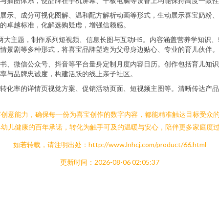
与插图体系，使品牌在手机屏幕、平板电脑等设备上均能保持高度一致性
旋转展示、成分可视化图解、温和配方解析动画等形式，生动展示喜宝奶粉
的卓越标准，化解选购疑虑，增强信赖感。
爱”两大主题，制作系列短视频、信息长图与互动H5。内容涵盖营养学知
情景剧等多种形式，将喜宝品牌塑造为父母身边贴心、专业的育儿伙伴。
书、微信公众号、抖音等平台量身定制月度内容日历。创作包括育儿知识
率与品牌忠诚度，构建活跃的线上亲子社区。
转化率的详情页视觉方案、促销活动页面、短视频主图等。清晰传达产品
字创意能力，确保每一份为喜宝创作的数字内容，都能精准触达目标受众
婴幼儿健康的百年承诺，转化为触手可及的温暖与安心，陪伴更多家庭度
如若转载，请注明出处：http://www.lnhcj.com/product/66.html
更新时间：2026-08-06 02:05:37